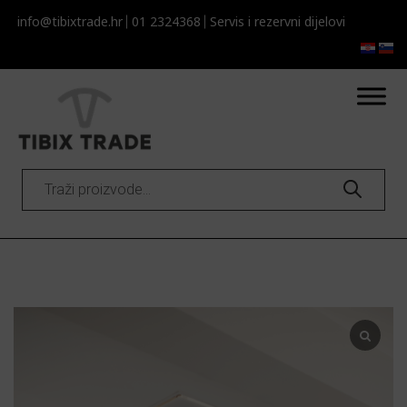
info@tibixtrade.hr
01 2324368
Servis i rezervni dijelovi​​
Products
search