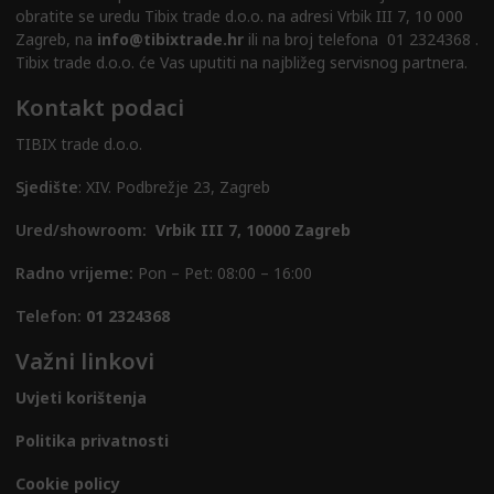
obratite se uredu Tibix trade d.o.o. na adresi Vrbik III 7, 10 000
Zagreb, na
info@tibixtrade.hr
ili na broj telefona 01 2324368 .
Tibix trade d.o.o. će Vas uputiti na najbližeg servisnog partnera.
Kontakt podaci
TIBIX trade d.o.o.
Sjedište
: XIV. Podbrežje 23, Zagreb
Ured/showroom:
Vrbik III 7, 10000 Zagreb
Radno vrijeme:
Pon – Pet: 08:00 – 16:00
Telefon:
01 2324368
Važni linkovi
Uvjeti korištenja
Politika privatnosti
Cookie policy