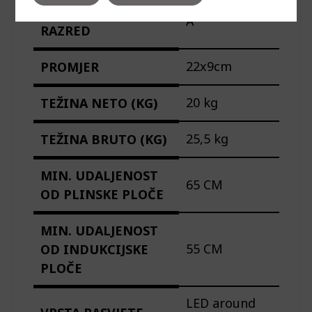
ENERGETSKI
A
RAZRED
22x9cm
PROMJER
20 kg
TEŽINA NETO (KG)
25,5 kg
TEŽINA BRUTO (KG)
MIN. UDALJENOST
65 CM
OD PLINSKE PLOČE
MIN. UDALJENOST
55 CM
OD INDUKCIJSKE
PLOČE
LED around