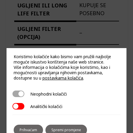
KUPUJE SE
UGLJENI ILI LONG
POSEBNO
LIFE FILTER
UGLJENI FILTER
–
(OPCIJA)
LONG LIFE FILTER
–
Koristimo kolačiće kako bismo vam pružili najbolje
(OPCIJA)
moguće iskustvo korištenja naše web stranice.
Više informacija o kolačićima koje koristimo, kao i
mogućnosti upravljanja njihovim postavkama,
INSTALACIJA
dostupne su u
postavkama kolačića
.
–
UGLJENOG FILTERA
Neophodni kolačiči
Neophodni kolačiči
INSTALACIJA LONG
662
Analitički kolačići
Analitički kolačići
LIFE FILTERA
190x900x600
DIMENZIJE (MM)
Prihvaćam
Spremi promjene