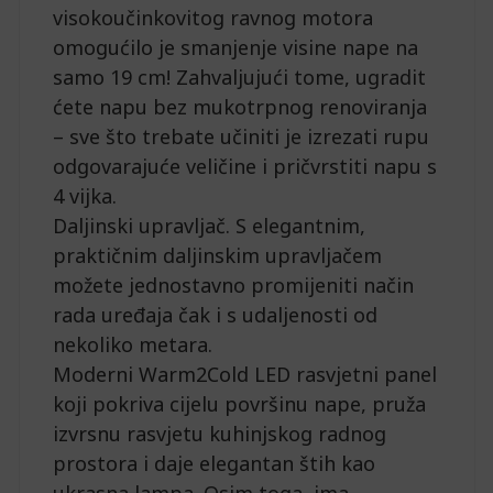
visokoučinkovitog ravnog motora
omogućilo je smanjenje visine nape na
samo 19 cm! Zahvaljujući tome, ugradit
ćete napu bez mukotrpnog renoviranja
– sve što trebate učiniti je izrezati rupu
odgovarajuće veličine i pričvrstiti napu s
4 vijka.
Daljinski upravljač. S elegantnim,
praktičnim daljinskim upravljačem
možete jednostavno promijeniti način
rada uređaja čak i s udaljenosti od
nekoliko metara.
Moderni Warm2Cold LED rasvjetni panel
koji pokriva cijelu površinu nape, pruža
izvrsnu rasvjetu kuhinjskog radnog
prostora i daje elegantan štih kao