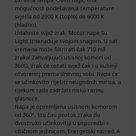
ukrasna lampa. Osim toga, ima
mogućnost podešavanja temperature
svjetla od 2900 K (toplo) do 6000 K
(hladno).
Udahnite svjež zrak. Motor nape Su
Light iznenađuje svojom snagom. U sat
vremena može filtrirati čak 710 m3
zraka! Zahvaljujući usisnoj komori od
360O, zrak će ostati svjež čak i u kuhinji
otvorenoj prema dnevnoj sobi. Napa će
se učinkovito riješiti neugodnih mirisa, a
tijekom rada zadržati nisku razinu
glasnoće.
Napa je opremljena usisnom komorom
od 360°, što čini protok zraka do
dvostruko učinkovitiji u usporedbi s
običnom jedinicom. Energetski razred: A