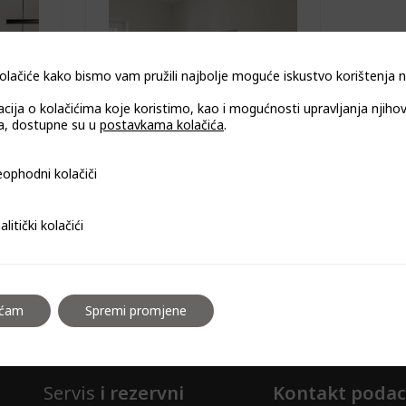
olačiće kako bismo vam pružili najbolje moguće iskustvo korištenja
acija o kolačićima koje koristimo, kao i mogućnosti upravljanja njiho
, dostupne su u
postavkama kolačića
.
9001
stropna napa CDS9002
i kolačiči
ophodni kolačiči
i kolačići
alitički kolačići
aćam
Spremi promjene
Servis
i rezervni
Kontakt podac