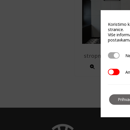
Koristimo k
stranice.
Više inform
postavkama
stropna napa CDS
Neophodn
Ne
Analitičk
An
Prihv