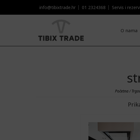
info@tibixtrade.hr
01 2324368
Servis i rezervni
O nama
st
Početna
/
Trgo
Prik