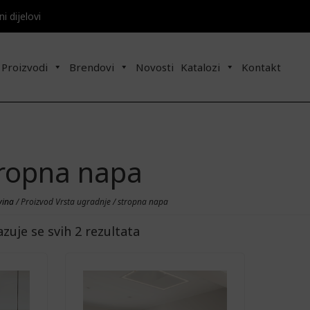
 dijelovi​​
Proizvodi
Brendovi
Novosti
Katalozi
Kontakt
ropna napa
vina
/ Proizvod Vrsta ugradnje / stropna napa
azuje se svih 2 rezultata