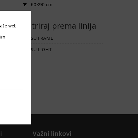
60X90 cm
Filtriraj prema linija
 naše web
vim
SU FRAME
SU LIGHT
i
Važni linkovi