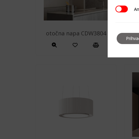
Analitičk
An
otočna napa CDW3804
o
Prihv