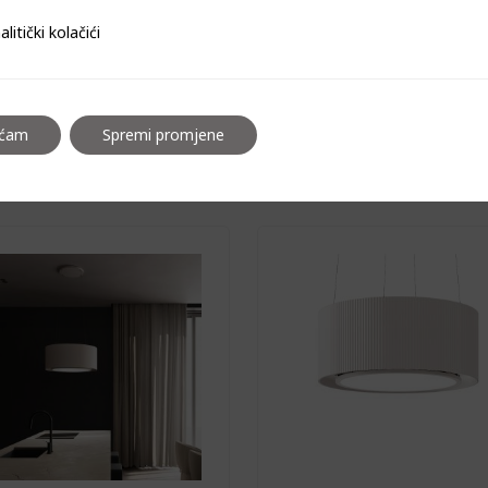
i kolačići
alitički kolačići
točna napa CDW4001
otočna napa CDW50
aćam
Spremi promjene