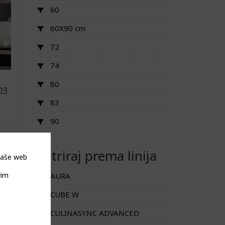
60
60X90 cm
72
74
80
03
83
90
Filtriraj prema linija
 naše web
vim
AURA
CUBE W
CULINASYNC ADVANCED