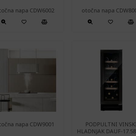
točna napa CDW6002
otočna napa CDW80
točna napa CDW9001
PODPULTNI VINSK
HLADNJAK DAUF-17.58