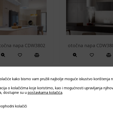
točna napa CDW3802
otočna napa CDW38
olačiće kako bismo vam pružili najbolje moguće iskustvo korištenja
acija o kolačićima koje koristimo, kao i mogućnosti upravljanja njiho
, dostupne su u
postavkama kolačića
.
i kolačiči
ophodni kolačiči