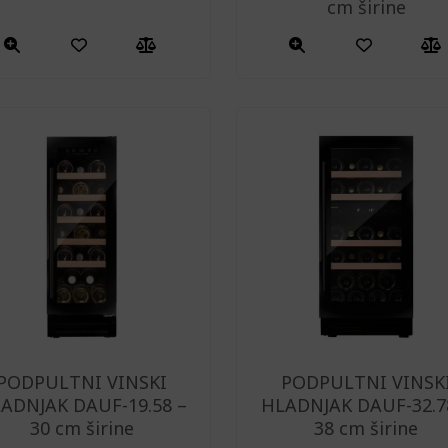
cm širine
Ovaj
proizvod
ima
više
varijanti.
Opcije
se
mogu
odabrati
na
stranici
proizvod
PODPULTNI VINSKI
PODPULTNI VINSK
ADNJAK DAUF-19.58 –
HLADNJAK DAUF-32.7
30 cm širine
38 cm širine