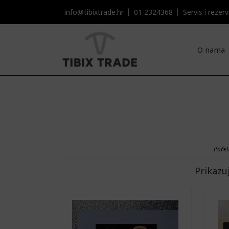
info@tibixtrade.hr
01 2324368
Servis i rezervni
O nama
Poče
Prikazu