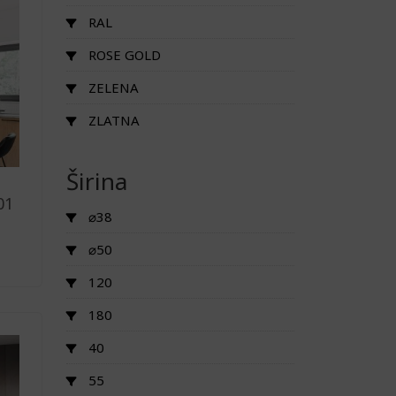
RAL
ROSE GOLD
ZELENA
ZLATNA
Širina
01
⌀38
⌀50
120
180
40
55