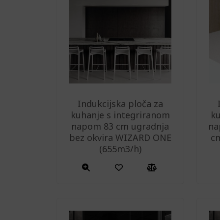
Indukcijska ploča za
kuhanje s integriranom
ku
napom 83 cm ugradnja
na
bez okvira WIZARD ONE
cm
(655m3/h)