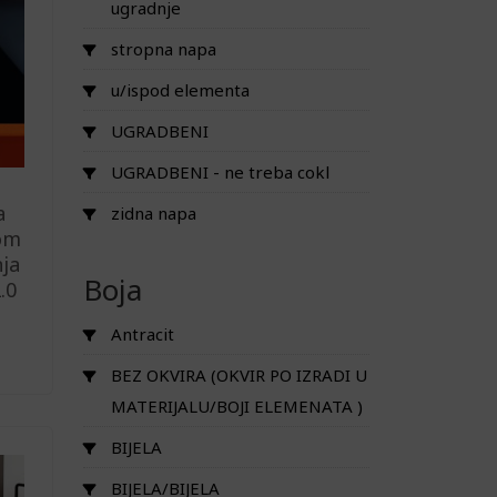
ugradnje
stropna napa
u/ispod elementa
UGRADBENI
UGRADBENI - ne treba cokl
a
zidna napa
nom
ja
Boja
.0
Antracit
BEZ OKVIRA (OKVIR PO IZRADI U
MATERIJALU/BOJI ELEMENATA )
BIJELA
BIJELA/BIJELA