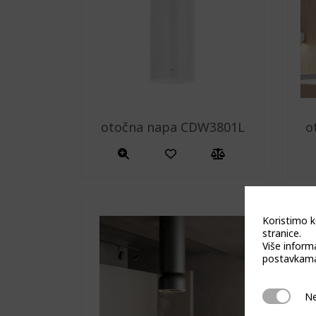
otočna napa CDW3801L
o
Koristimo k
stranice.
Više inform
postavkama
Neophodn
Ne