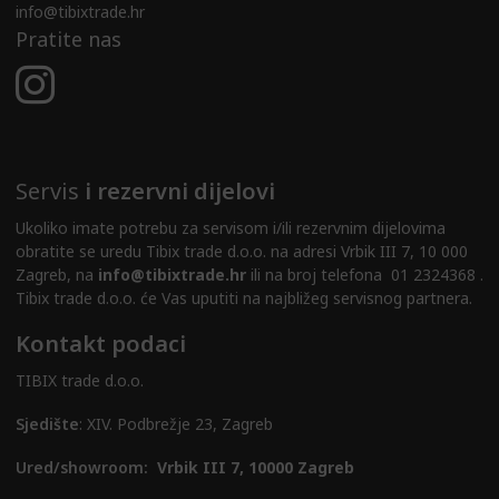
info@tibixtrade.hr
Pratite nas
Servis
i rezervni dijelovi
Ukoliko imate potrebu za servisom i/ili rezervnim dijelovima
obratite se uredu Tibix trade d.o.o. na adresi Vrbik III 7, 10 000
Zagreb, na
info@tibixtrade.hr
ili na broj telefona 01 2324368 .
Tibix trade d.o.o. će Vas uputiti na najbližeg servisnog partnera.
Kontakt podaci
TIBIX trade d.o.o.
Sjedište
: XIV. Podbrežje 23, Zagreb
Ured/showroom:
Vrbik III 7, 10000 Zagreb