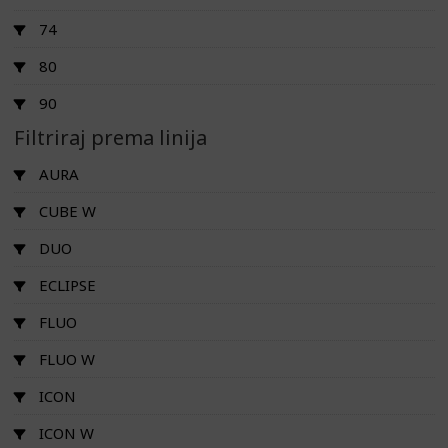
74
80
90
Filtriraj prema linija
AURA
CUBE W
DUO
ECLIPSE
FLUO
FLUO W
ICON
ICON W