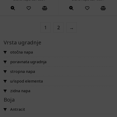
1
2
→
Vrsta ugradnje
otočna napa
poravnata ugradnja
stropna napa
u/ispod elementa
zidna napa
Boja
Antracit