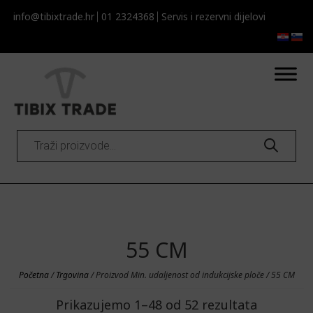
info@tibixtrade.hr
01 2324368
Servis i rezervni dijelovi​​
Products
search
55 CM
Početna
/
Trgovina
/ Proizvod Min. udaljenost od indukcijske ploče / 55 CM
Prikazujemo 1–48 od 52 rezultata