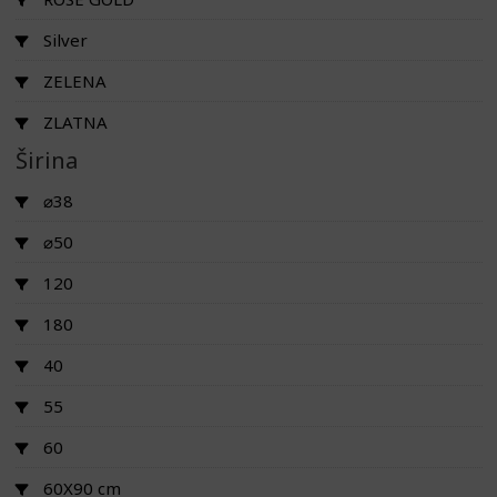
Silver
ZELENA
ZLATNA
Širina
⌀38
⌀50
120
180
40
55
60
60X90 cm