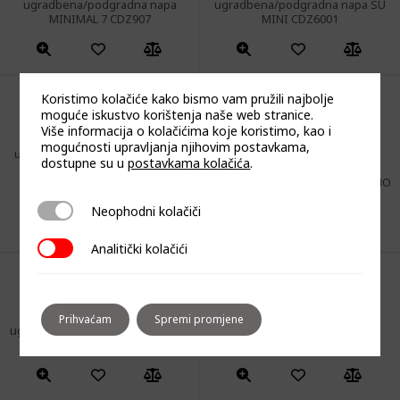
ugradbena/podgradna napa
ugradbena/podgradna napa SU
MINIMAL 7 CDZ907
MINI CDZ6001
Koristimo kolačiće kako bismo vam pružili najbolje
moguće iskustvo korištenja naše web stranice.
Više informacija o kolačićima koje koristimo, kao i
mogućnosti upravljanja njihovim postavkama,
ugradbena/podgradna napa SU
dostupne su u
postavkama kolačića
.
MINI CDZ7402
Ocijenjeno
ugradbena/podgradna napa UNO
5.00
od 5
CDZ5504
Neophodni kolačiči
Neophodni kolačiči
Analitički kolačići
Analitički kolačići
Prihvaćam
Spremi promjene
ugradbena/podgradna napa UNO
zidna napa CDP3801
CDZ7404