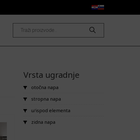
Products
search
Vrsta ugradnje
otočna napa
stropna napa
u/ispod elementa
zidna napa