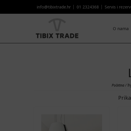
info@tibixtrade.hr
01 2324368
Servis i rezervni
O nama
Početna
/
Tr
Prika