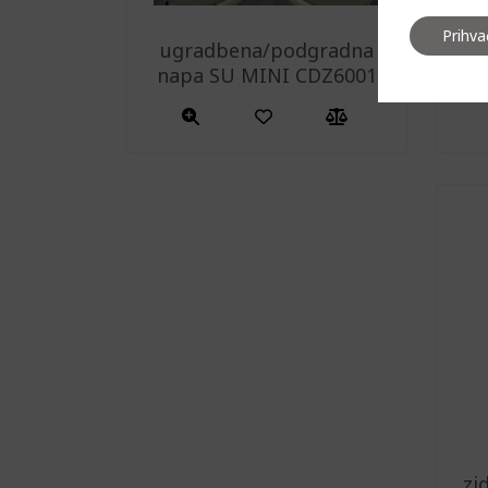
Prihv
ugradbena/podgradna
u
napa SU MINI CDZ6001
n
zi