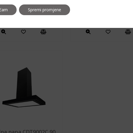
aćam
Spremi promjene
gradbena/podgradna
zidna napa CDT6002C
apa SU MINI CDZ7402
cm
dna napa CDT9002C 90