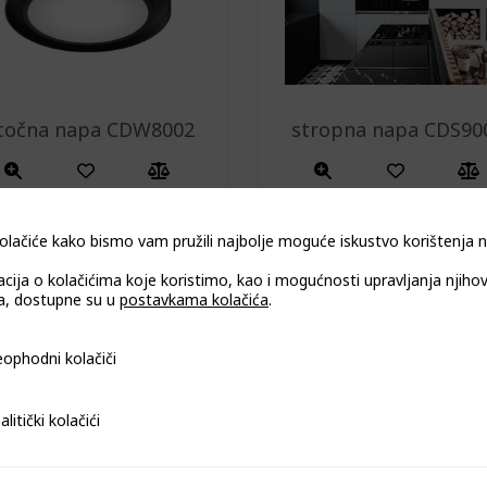
točna napa CDW8002
stropna napa CDS90
olačiće kako bismo vam pružili najbolje moguće iskustvo korištenja
acija o kolačićima koje koristimo, kao i mogućnosti upravljanja njiho
, dostupne su u
postavkama kolačića
.
i kolačiči
ophodni kolačiči
i kolačići
alitički kolačići