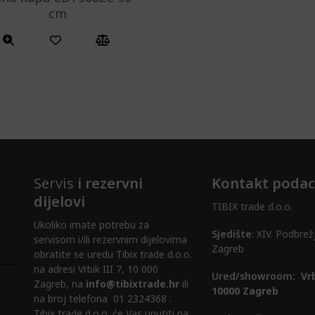
cm
Servis
i rezervni
Kontakt podac
dijelovi
TIBIX trade d.o.o.
Ukoliko imate potrebu za
Sjedište
: XIV. Podbrež
servisom i/ili rezervnim dijelovima
Zagreb
obratite se uredu Tibix trade d.o.o.
na adresi Vrbik III 7, 10 000
Ured/showroom:
Vrb
Zagreb, na
info@tibixtrade.hr
ili
10000 Zagreb
na broj telefona 01 2324368 .
Tibix trade d.o.o. će Vas uputiti na