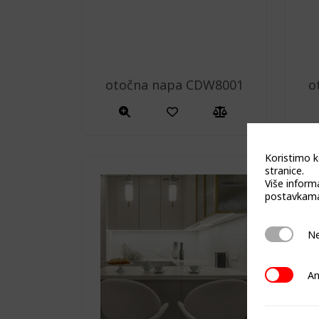
otočna napa CDW8001
o
Koristimo k
stranice.
Više inform
postavkama
Neophodn
Ne
Analitičk
An