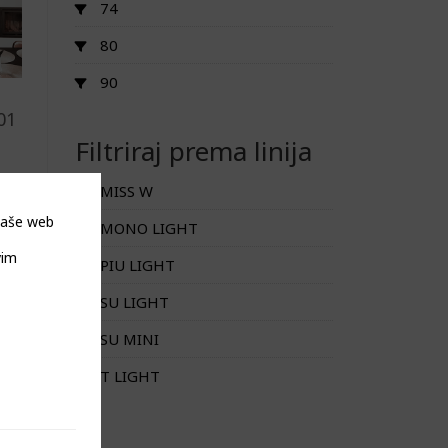
74
80
90
01
Filtriraj prema linija
MISS W
 naše web
MONO LIGHT
vim
PIU LIGHT
SU LIGHT
SU MINI
T LIGHT