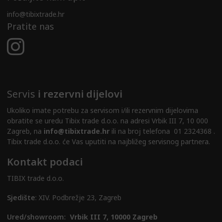
info@tibixtrade.hr
Pratite nas
Servis
i rezervni dijelovi
Ukoliko imate potrebu za servisom i/ili rezervnim dijelovima
obratite se uredu Tibix trade d.o.o. na adresi Vrbik III 7, 10 000
Zagreb, na
info@tibixtrade.hr
ili na broj telefona 01 2324368 .
Tibix trade d.o.o. će Vas uputiti na najbližeg servisnog partnera.
Kontakt podaci
TIBIX trade d.o.o.
Sjedište
: XIV. Podbrežje 23, Zagreb
Ured/showroom:
Vrbik III 7, 10000 Zagreb