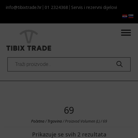
info@tibixtrade.hr
01 2324368
Servis i rezervni dijelovi​​
Products
search
69
Početna
/
Trgovina
/ Proizvod Volumen (L) / 69
Prikazuje se svih 2 rezultata