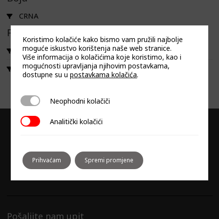
CRNA
Filtriraj prema linija
Koristimo kolačiće kako bismo vam pružili najbolje
moguće iskustvo korištenja naše web stranice.
DUNAVOX BALANCE
Više informacija o kolačićima koje koristimo, kao i
mogućnosti upravljanja njihovim postavkama,
DUNAVOX JOY
dostupne su u
postavkama kolačića
.
Neophodni kolačiči
Neophodni kolačiči
Analitički kolačići
Analitički kolačići
Prihvaćam
Spremi promjene
Pošaljite nam upit