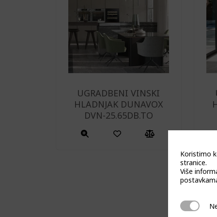
UGRADBENI VINSKI
HLADNJAK DUNAVOX
DVN-25.65DB.TO
Koristimo k
stranice.
Više inform
postavkama
Neophodn
Ne