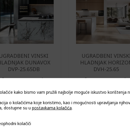
UGRADBENI VINSKI
UGRADBENI VINSK
HLADNJAK DUNAVOX
HLADNJAK HORIZO
DVP-25.65DB
DVH-25.65
Ovaj
proizvod
olačiće kako bismo vam pružili najbolje moguće iskustvo korištenja
ima
više
acija o kolačićima koje koristimo, kao i mogućnosti upravljanja njiho
, dostupne su u
postavkama kolačića
.
varijanti.
Opcije
i kolačiči
ophodni kolačiči
se