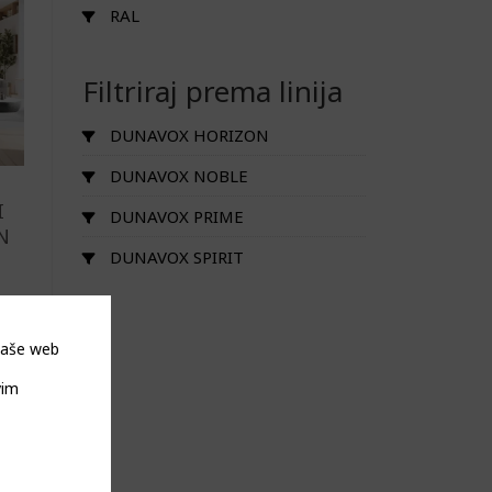
RAL
Filtriraj prema linija
DUNAVOX HORIZON
DUNAVOX NOBLE
I
DUNAVOX PRIME
N
DUNAVOX SPIRIT
 naše web
vim