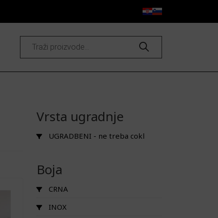
Products
search
Vrsta ugradnje
UGRADBENI - ne treba cokl
Boja
CRNA
INOX