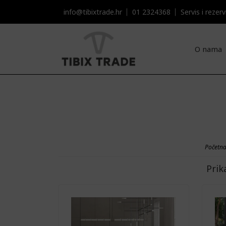
info@tibixtrade.hr
01 2324368
Servis i rezervni
O nama
Početn
Prik