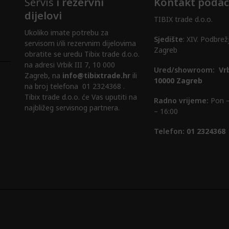
Servis
i rezervni
Kontakt podac
odabrati
dijelovi
na
TIBIX trade d.o.o.
Ukoliko imate potrebu za
stranici
Sjedište
: XIV. Podbrež
servisom i/ili rezervnim dijelovima
proizvoda
Zagreb
obratite se uredu Tibix trade d.o.o.
na adresi Vrbik III 7, 10 000
Ured/showroom:
Vrb
Zagreb, na
info@tibixtrade.hr
ili
10000 Zagreb
na broj telefona 01 2324368 .
Tibix trade d.o.o. će Vas uputiti na
Radno vrijeme:
Pon –
najbližeg servisnog partnera.
– 16:00
Telefon:
01 2324368