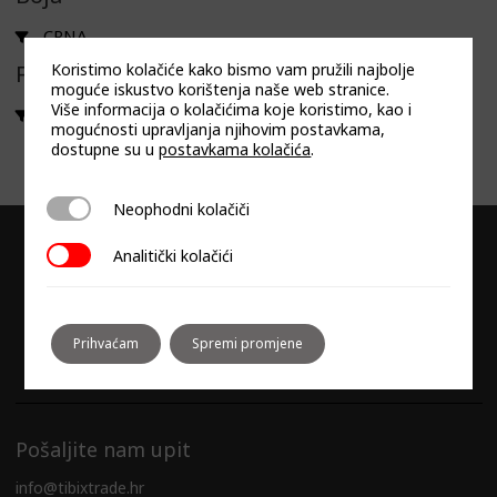
CRNA
Koristimo kolačiće kako bismo vam pružili najbolje
Filtriraj prema linija
moguće iskustvo korištenja naše web stranice.
Više informacija o kolačićima koje koristimo, kao i
DUNAVOX FLOW
mogućnosti upravljanja njihovim postavkama,
dostupne su u
postavkama kolačića
.
Neophodni kolačiči
Neophodni kolačiči
Analitički kolačići
Analitički kolačići
Prihvaćam
Spremi promjene
Pošaljite nam upit
info@tibixtrade.hr