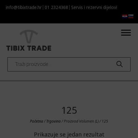
info@tibixtrade.hr
01 2324368
Servis i rezervni dijelovi​​
Products
search
125
Početna
/
Trgovina
/ Proizvod Volumen (L) / 125
Prikazuje se jedan rezultat