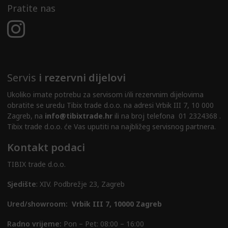
Pratite nas
Servis
i rezervni dijelovi
Ukoliko imate potrebu za servisom i/ili rezervnim dijelovima
obratite se uredu Tibix trade d.o.o. na adresi Vrbik III 7, 10 000
Zagreb, na
info@tibixtrade.hr
ili na broj telefona 01 2324368 .
Tibix trade d.o.o. će Vas uputiti na najbližeg servisnog partnera.
Kontakt podaci
TIBIX trade d.o.o.
Sjedište
: XIV. Podbrežje 23, Zagreb
Ured/showroom:
Vrbik III 7, 10000 Zagreb
Radno vrijeme:
Pon – Pet: 08:00 – 16:00