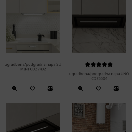
ugradbena/podgradna napa SU
MINI CDZ7402
Ocijenjeno
ugradbena/podgradna napa UNO
5.00
od 5
CDZ5504