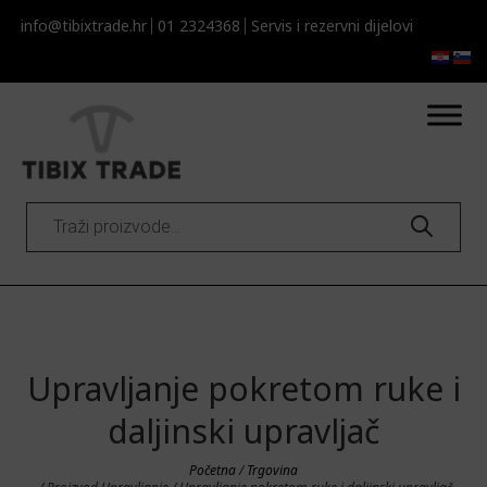
info@tibixtrade.hr
01 2324368
Servis i rezervni dijelovi​​
Products
search
Upravljanje pokretom ruke i
daljinski upravljač
Početna
/
Trgovina