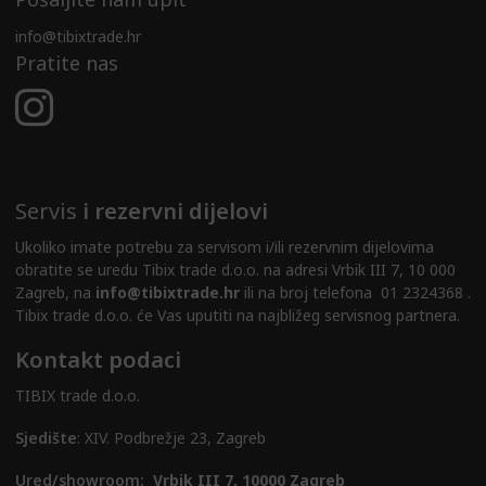
info@tibixtrade.hr
Pratite nas
Servis
i rezervni dijelovi
Ukoliko imate potrebu za servisom i/ili rezervnim dijelovima
obratite se uredu Tibix trade d.o.o. na adresi Vrbik III 7, 10 000
Zagreb, na
info@tibixtrade.hr
ili na broj telefona 01 2324368 .
Tibix trade d.o.o. će Vas uputiti na najbližeg servisnog partnera.
Kontakt podaci
TIBIX trade d.o.o.
Sjedište
: XIV. Podbrežje 23, Zagreb
Ured/showroom:
Vrbik III 7, 10000 Zagreb