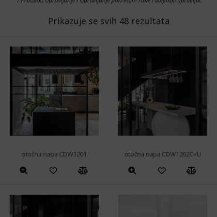
/ Proizvod Upravljanje / Upravljanje pokretom ruke i daljinski upravljač
Prikazuje se svih 48 rezultata
otočna napa CDW1201
otočna napa CDW1202C+U