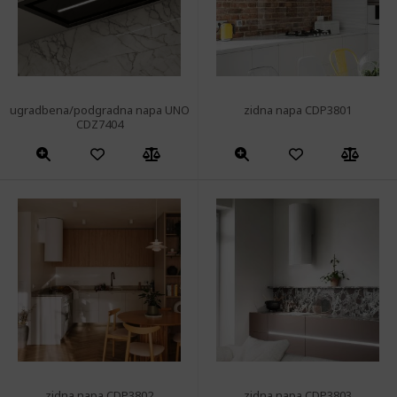
ugradbena/podgradna napa UNO
zidna napa CDP3801
CDZ7404
zidna napa CDP3802
zidna napa CDP3803