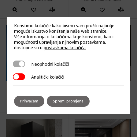
Koristimo kolačiće kako bismo vam pružili najbolje
moguće iskustvo korištenja naše web stranice.
Više informacija o kolačićima koje koristimo, kao i
mogućnosti upravljanja njihovim postavkama,
dostupne su u
postavkama kolačića
.
Neophodni kolačiči
Neophodni kolačiči
Analitički kolačići
Analitički kolačići
zidna napa CDP3804
zidna napa CDP3805
Prihvaćam
Spremi promjene