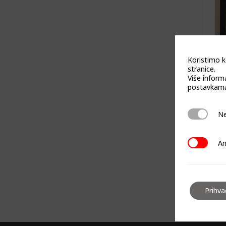
Koristimo k
stranice.
Više inform
postavkama
k
Neophodn
Ne
Analitičk
An
Prihv