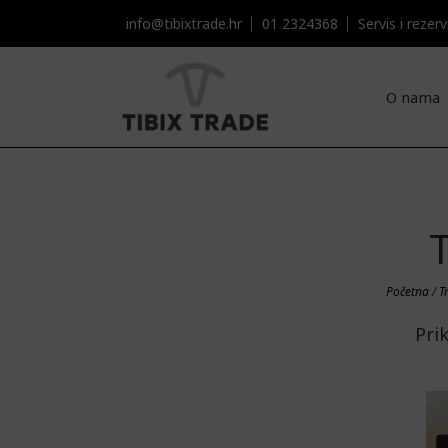
info@tibixtrade.hr
01 2324368
Servis i rezervni
O nama
Početna
/
T
Pri