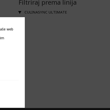
Filtriraj prema linija
CULINASYNC ULTIMATE
 naše web
vim