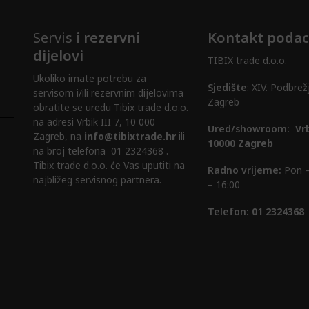
Servis
i rezervni
Kontakt podac
dijelovi
TIBIX trade d.o.o.
Ukoliko imate potrebu za
Sjedište
: XIV. Podbrež
servisom i/ili rezervnim dijelovima
Zagreb
obratite se uredu Tibix trade d.o.o.
na adresi Vrbik III 7, 10 000
Ured/showroom:
Vrb
Zagreb, na
info@tibixtrade.hr
ili
10000 Zagreb
na broj telefona 01 2324368 .
Tibix trade d.o.o. će Vas uputiti na
Radno vrijeme:
Pon –
najbližeg servisnog partnera.
– 16:00
Telefon:
01 2324368