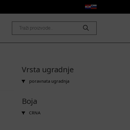
Products
search
Vrsta ugradnje
poravnata ugradnja
Boja
CRNA