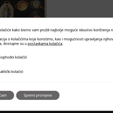
olačiće kako bismo vam pružili najbolje moguće iskustvo korištenja
acija o kolačićima koje koristimo, kao i mogućnosti upravljanja njiho
, dostupne su u
postavkama kolačića
.
Indukcijska ploča za
uhanje CULINASYNC
i kolačiči
ophodni kolačiči
ULTIMATE 80 cm
ugradnja bez okvira
i kolačići
alitički kolačići
aćam
Spremi promjene