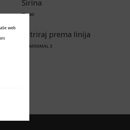
Širina
40
 naše web
Filtriraj prema linija
vim
MINIMAL 3