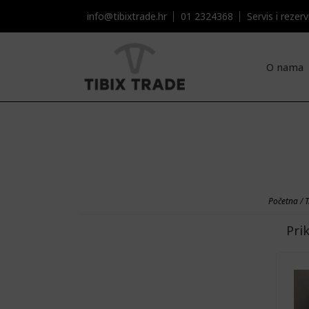
info@tibixtrade.hr
01 2324368
Servis i rezervni
O nama
Početna
/
T
Pri