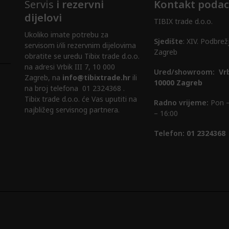
Servis
i rezervni
Kontakt podac
dijelovi
TIBIX trade d.o.o.
Ukoliko imate potrebu za
Sjedište
: XIV. Podbrež
servisom i/ili rezervnim dijelovima
Zagreb
obratite se uredu Tibix trade d.o.o.
na adresi Vrbik III 7, 10 000
Ured/showroom:
Vrb
Zagreb, na
info@tibixtrade.hr
ili
10000 Zagreb
na broj telefona 01 2324368 .
Tibix trade d.o.o. će Vas uputiti na
Radno vrijeme:
Pon –
najbližeg servisnog partnera.
– 16:00
Telefon:
01 2324368