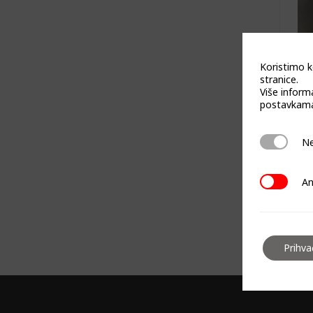
Koristimo k
stranice.
Više inform
postavkama
z
Neophodn
Ne
Analitičk
An
Prihv