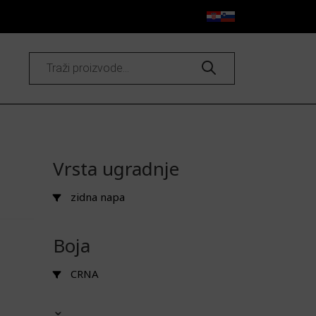
Products
search
Vrsta ugradnje
zidna napa
Boja
CRNA