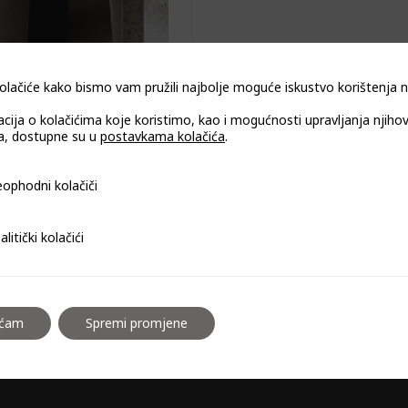
olačiće kako bismo vam pružili najbolje moguće iskustvo korištenja
acija o kolačićima koje koristimo, kao i mogućnosti upravljanja njiho
, dostupne su u
postavkama kolačića
.
idna napa CDP403C 40
i kolačiči
ophodni kolačiči
cm
i kolačići
alitički kolačići
aćam
Spremi promjene