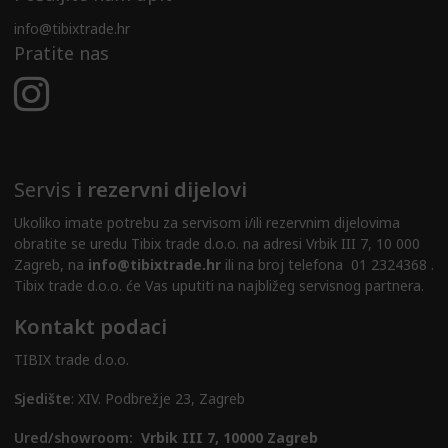
info@tibixtrade.hr
Pratite nas
Servis
i rezervni dijelovi
Ukoliko imate potrebu za servisom i/ili rezervnim dijelovima
obratite se uredu Tibix trade d.o.o. na adresi Vrbik III 7, 10 000
Zagreb, na
info@tibixtrade.hr
ili na broj telefona 01 2324368 .
Tibix trade d.o.o. će Vas uputiti na najbližeg servisnog partnera.
Kontakt podaci
TIBIX trade d.o.o.
Sjedište
: XIV. Podbrežje 23, Zagreb
Ured/showroom:
Vrbik III 7, 10000 Zagreb