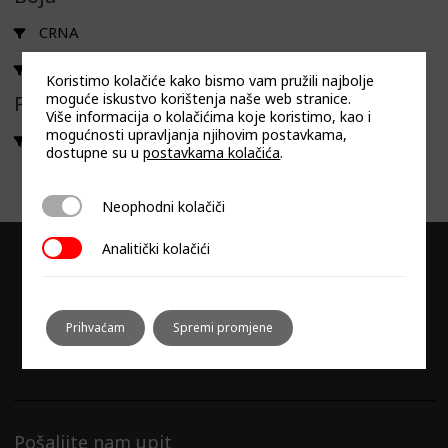
se
CRNA
mogu
INOX
odabrati
Koristimo kolačiće kako bismo vam pružili najbolje
moguće iskustvo korištenja naše web stranice.
Filtriraj prema linija
na
Više informacija o kolačićima koje koristimo, kao i
stranici
mogućnosti upravljanja njihovim postavkama,
DUNAVOX FLOW
dostupne su u
postavkama kolačića
.
proizvoda
Neophodni kolačiči
Neophodni kolačiči
Analitički kolačići
Analitički kolačići
Prihvaćam
Spremi promjene
Pošaljite nam upit