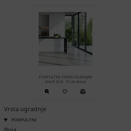
PODPULTNI VINSKI HLADNJAK
DAUF-8.23 -15 cm širine
Ovaj
proizvod
ima
Vrsta ugradnje
više
PODPULTNI
varijanti.
Boja
Opcije