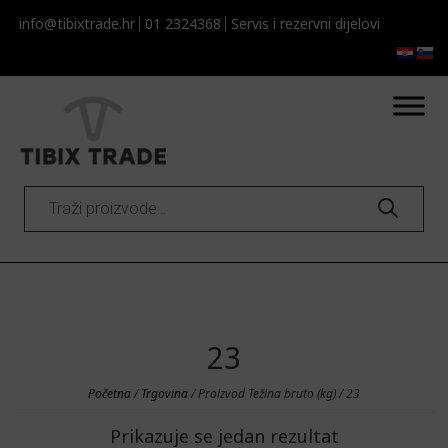
info@tibixtrade.hr
01 2324368
Servis i rezervni dijelovi​​
Products
search
23
Početna
/
Trgovina
/ Proizvod Težina bruto (kg) / 23
Prikazuje se jedan rezultat