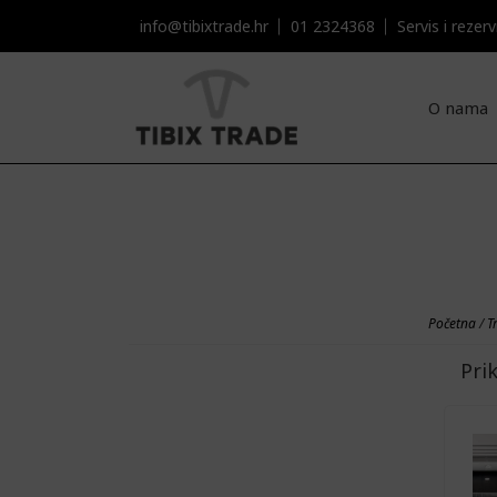
info@tibixtrade.hr
01 2324368
Servis i rezervni
O nama
Početna
/
T
Pri