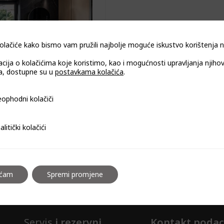
olačiće kako bismo vam pružili najbolje moguće iskustvo korištenja
acija o kolačićima koje koristimo, kao i mogućnosti upravljanja njiho
, dostupne su u
postavkama kolačića
.
zidna napa CDP6001
i kolačiči
ophodni kolačiči
i kolačići
alitički kolačići
aćam
Spremi promjene
Servis
i rezervni
Kontakt podac