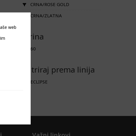
CRNA/ROSE GOLD
CRNA/ZLATNA
 naše web
Širina
vim
60
Filtriraj prema linija
ECLIPSE
i
Važni linkovi