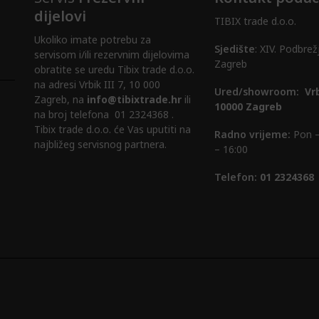
dijelovi
TIBIX trade d.o.o.
Ukoliko imate potrebu za
Sjedište
: XIV. Podbrež
servisom i/ili rezervnim dijelovima
Zagreb
obratite se uredu Tibix trade d.o.o.
na adresi Vrbik III 7, 10 000
Ured/showroom:
Vrb
Zagreb, na
info@tibixtrade.hr
ili
10000 Zagreb
na broj telefona 01 2324368 .
Tibix trade d.o.o. će Vas uputiti na
Radno vrijeme:
Pon –
najbližeg servisnog partnera.
– 16:00
Telefon:
01 2324368