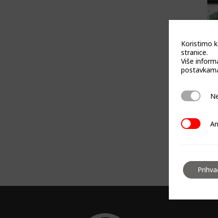
Koristimo k
stranice.
Više inform
postavkama
Neophodn
Ne
Analitičk
An
Prihv