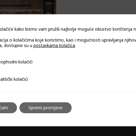
olačiće kako bismo vam pružili najbolje moguće iskustvo korištenja
acija o kolačićima koje koristimo, kao i mogućnosti upravljanja njiho
, dostupne su u
postavkama kolačića
.
UGRADBENI VINSKI
i kolačiči
ophodni kolačiči
ADNJAK JOY DX-89.246
Ovaj
i kolačići
alitički kolačići
proizvod
ima
više
varijanti.
aćam
Spremi promjene
Opcije
se
mogu