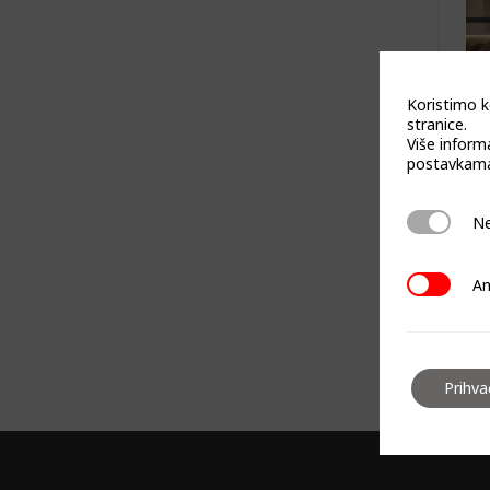
Koristimo k
stranice.
Više inform
postavkama
Neophodn
Ne
HL
Analitičk
An
Prihv