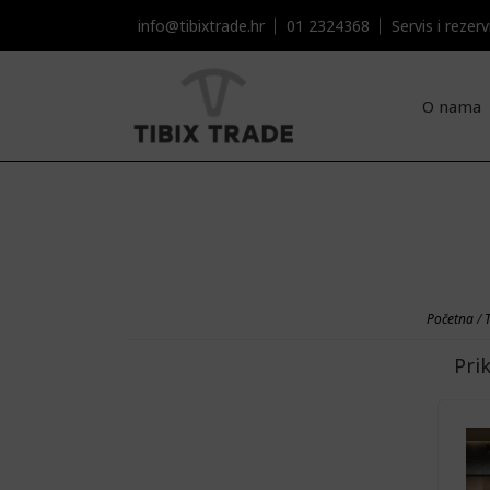
info@tibixtrade.hr
01 2324368
Servis i rezervni
O nama
Početna
/
Pri