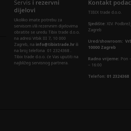
Servis
i rezervni
Kontakt podac
odabrati
dijelovi
na
TIBIX trade d.o.o.
Ukoliko imate potrebu za
stranici
Sjedište
: XIV. Podbrež
servisom i/ili rezervnim dijelovima
proizvoda
Zagreb
obratite se uredu Tibix trade d.o.o.
na adresi Vrbik III 7, 10 000
Ured/showroom:
Vrb
Zagreb, na
info@tibixtrade.hr
ili
10000 Zagreb
na broj telefona 01 2324368 .
Tibix trade d.o.o. će Vas uputiti na
Radno vrijeme:
Pon –
najbližeg servisnog partnera.
– 16:00
Telefon:
01 2324368