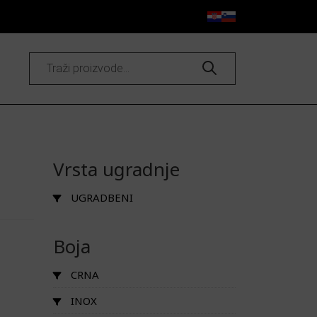
Products
search
Vrsta ugradnje
UGRADBENI
Boja
CRNA
INOX