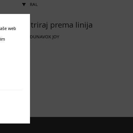
RAL
Filtriraj prema linija
 naše web
DUNAVOX JOY
vim