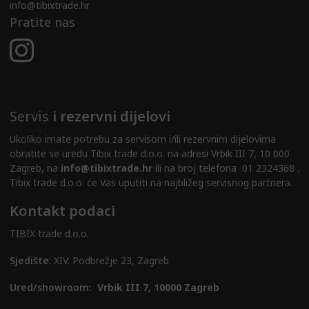
info@tibixtrade.hr
Pratite nas
Servis
i rezervni dijelovi
Ukoliko imate potrebu za servisom i/ili rezervnim dijelovima
obratite se uredu Tibix trade d.o.o. na adresi Vrbik III 7, 10 000
Zagreb, na
info@tibixtrade.hr
ili na broj telefona 01 2324368 .
Tibix trade d.o.o. će Vas uputiti na najbližeg servisnog partnera.
Kontakt podaci
TIBIX trade d.o.o.
Sjedište
: XIV. Podbrežje 23, Zagreb
Ured/showroom:
Vrbik III 7, 10000 Zagreb