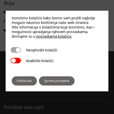
Boja
CRNA
Koristimo kolačiće kako bismo vam pružili najbolje
Filtriraj prema linija
moguće iskustvo korištenja naše web stranice.
Više informacija o kolačićima koje koristimo, kao i
CULINASYNC ADVANCED
mogućnosti upravljanja njihovim postavkama,
dostupne su u
postavkama kolačića
.
Neophodni kolačiči
Neophodni kolačiči
Analitički kolačići
Analitički kolačići
Prihvaćam
Spremi promjene
Pošaljite nam upit