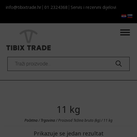
info@tibixtrade.hr
01 2324368
Servis i rezervni dijelovi​​
Products
search
11 kg
Početna
/
Trgovina
/ Proizvod Težina bruto (kg) / 11 kg
Prikazuje se jedan rezultat