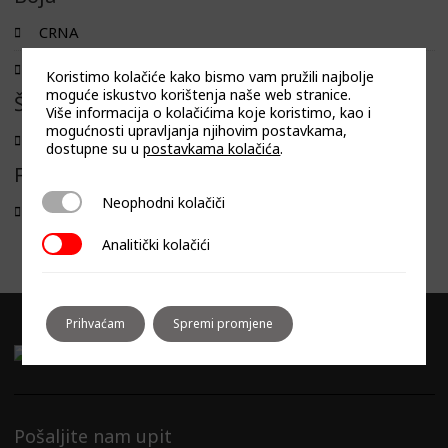
CRNA
INOX
Koristimo kolačiće kako bismo vam pružili najbolje
moguće iskustvo korištenja naše web stranice.
Širina
Više informacija o kolačićima koje koristimo, kao i
mogućnosti upravljanja njihovim postavkama,
74
dostupne su u
postavkama kolačića
.
Filtriraj prema linija
Neophodni kolačiči
Neophodni kolačiči
MINIMAL 7
Analitički kolačići
Analitički kolačići
Prihvaćam
Spremi promjene
Pošaljite nam upit