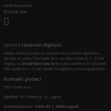
info@tibixtrade.hr
Pratite nas
Servis
i rezervni dijelovi
Ukoliko imate potrebu za servisom i/ili rezervnim dijelovima
obratite se uredu Tibix trade d.o.o. na adresi Vrbik III 7, 10 000
Zagreb, na
info@tibixtrade.hr
ili na broj telefona 01 2324368 .
Tibix trade d.o.o. će Vas uputiti na najbližeg servisnog partnera.
Kontakt podaci
TIBIX trade d.o.o.
Sjedište
: XIV. Podbrežje 23, Zagreb
Ured/showroom:
Vrbik III 7, 10000 Zagreb