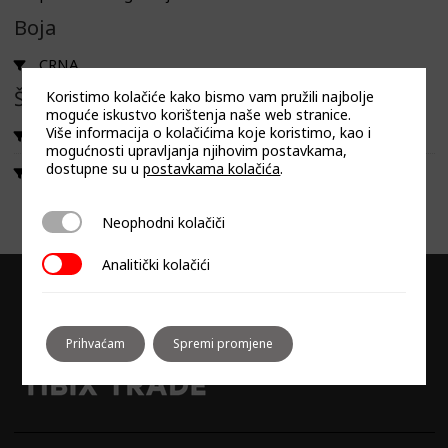
Boja
CRNA
Širina
Koristimo kolačiće kako bismo vam pružili najbolje
moguće iskustvo korištenja naše web stranice.
Više informacija o kolačićima koje koristimo, kao i
60
mogućnosti upravljanja njihovim postavkama,
dostupne su u
postavkama kolačića
.
72
Neophodni kolačiči
Neophodni kolačiči
Analitički kolačići
Analitički kolačići
Prihvaćam
Spremi promjene