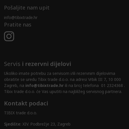
Pošaljite nam upit
info@tibixtrade.hr
Pratite nas
Servis
i rezervni dijelovi
Ukoliko imate potrebu za servisom i/ili rezervnim dijelovima
obratite se uredu Tibix trade d.o.o. na adresi Vrbik III 7, 10 000
Zagreb, na
info@tibixtrade.hr
ili na broj telefona 01 2324368 .
Tibix trade d.o.o. će Vas uputiti na najbližeg servisnog partnera.
Kontakt podaci
TIBIX trade d.o.o.
Sjedište
: XIV. Podbrežje 23, Zagreb