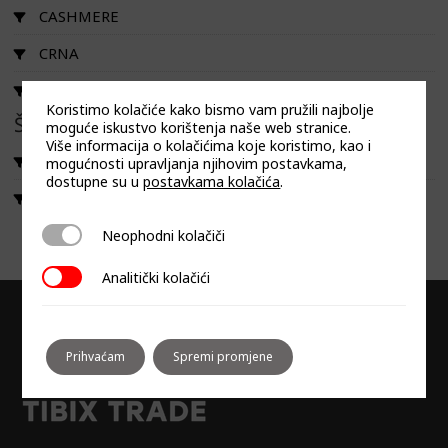
CASHMERE
CRNA
ZLATNA
Koristimo kolačiće kako bismo vam pružili najbolje
Širina
moguće iskustvo korištenja naše web stranice.
Više informacija o kolačićima koje koristimo, kao i
60
mogućnosti upravljanja njihovim postavkama,
dostupne su u
postavkama kolačića
.
80
Neophodni kolačiči
Neophodni kolačiči
Analitički kolačići
Analitički kolačići
Prihvaćam
Spremi promjene