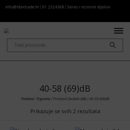
info@tibixtrade.hr
01 2324368
Servis i rezervni dijelovi​​
Products
search
40-58 (69)dB
Početna
/
Trgovina
/ Proizvod Decibeli (dB) / 40-58 (69)dB
Prikazuje se svih 2 rezultata