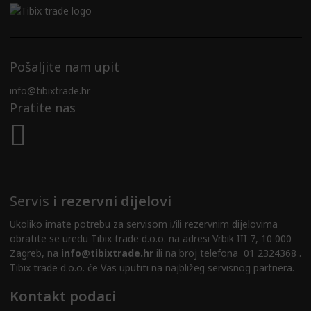
Pošaljite nam upit
info@tibixtrade.hr
Pratite nas
Servis
i rezervni dijelovi
Ukoliko imate potrebu za servisom i/ili rezervnim dijelovima
obratite se uredu Tibix trade d.o.o. na adresi Vrbik III 7, 10 000
Zagreb, na
info@tibixtrade.hr
ili na broj telefona 01 2324368 .
Tibix trade d.o.o. će Vas uputiti na najbližeg servisnog partnera.
Kontakt podaci