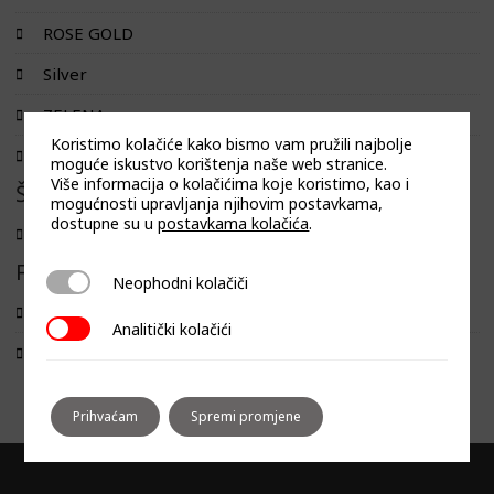
ROSE GOLD
Silver
ZELENA
Koristimo kolačiće kako bismo vam pružili najbolje
ZLATNA
moguće iskustvo korištenja naše web stranice.
Više informacija o kolačićima koje koristimo, kao i
Širina
mogućnosti upravljanja njihovim postavkama,
dostupne su u
postavkama kolačića
.
60
Filtriraj prema linija
Neophodni kolačiči
Neophodni kolačiči
MONO
Analitički kolačići
Analitički kolačići
SIMPLE
Prihvaćam
Spremi promjene