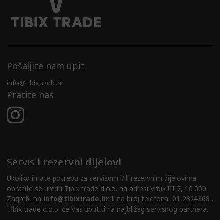
Pošaljite nam upit
info@tibixtrade.hr
Pratite nas
Servis
i rezervni dijelovi
Ukoliko imate potrebu za servisom i/ili rezervnim dijelovima
obratite se uredu Tibix trade d.o.o. na adresi Vrbik III 7, 10 000
Zagreb, na
info@tibixtrade.hr
ili na broj telefona 01 2324368 .
Tibix trade d.o.o. će Vas uputiti na najbližeg servisnog partnera.