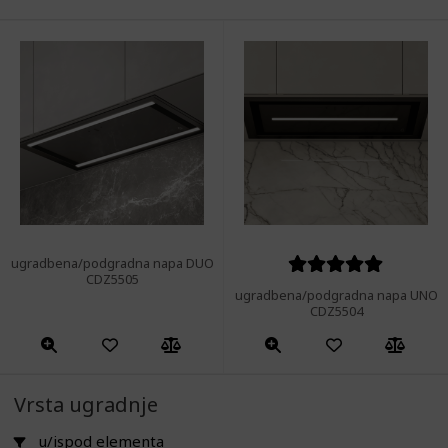
ugradbena/podgradna napa DUO
CDZ5505
Ocijenjeno
ugradbena/podgradna napa UNO
5.00
od 5
CDZ5504
Vrsta ugradnje
u/ispod elementa