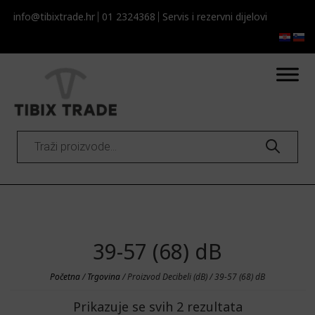
info@tibixtrade.hr
01 2324368
Servis i rezervni dijelovi​​
Products
search
39-57 (68) dB
Početna
/
Trgovina
/ Proizvod Decibeli (dB) / 39-57 (68) dB
Prikazuje se svih 2 rezultata