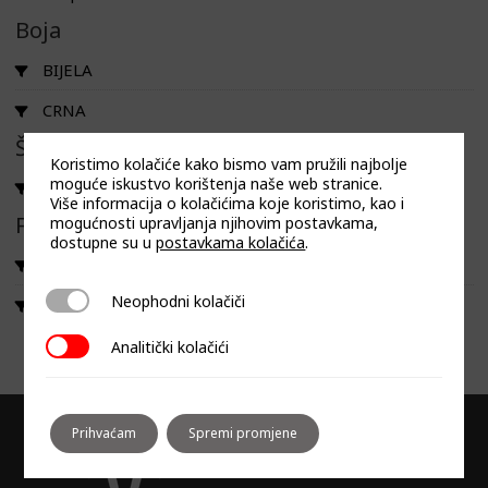
Boja
BIJELA
CRNA
Širina
Koristimo kolačiće kako bismo vam pružili najbolje
moguće iskustvo korištenja naše web stranice.
55
Više informacija o kolačićima koje koristimo, kao i
Filtriraj prema linija
mogućnosti upravljanja njihovim postavkama,
dostupne su u
postavkama kolačića
.
DUO
Neophodni kolačiči
Neophodni kolačiči
UNO
Analitički kolačići
Analitički kolačići
Prihvaćam
Spremi promjene