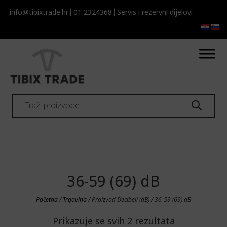
info@tibixtrade.hr
01 2324368
Servis i rezervni dijelovi​​
Products
search
36-59 (69) dB
Početna
/
Trgovina
/ Proizvod Decibeli (dB) / 36-59 (69) dB
Prikazuje se svih 2 rezultata