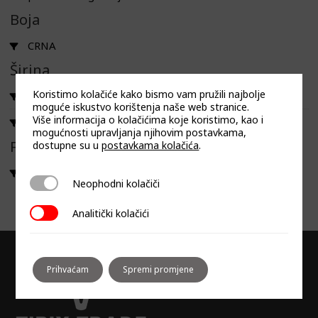
Boja
CRNA
Širina
Koristimo kolačiće kako bismo vam pružili najbolje
60
moguće iskustvo korištenja naše web stranice.
Više informacija o kolačićima koje koristimo, kao i
72
mogućnosti upravljanja njihovim postavkama,
Filtriraj prema linija
dostupne su u
postavkama kolačića
.
WIZARD SLIM
Neophodni kolačiči
Neophodni kolačiči
Analitički kolačići
Analitički kolačići
Prihvaćam
Spremi promjene