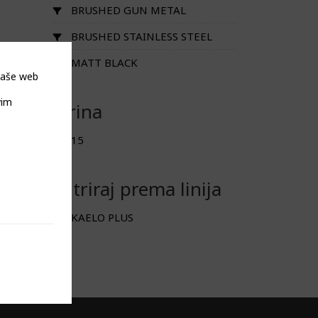
BRUSHED GUN METAL
BRUSHED STAINLESS STEEL
MATT BLACK
 naše web
vim
Širina
15
Filtriraj prema linija
KAELO PLUS