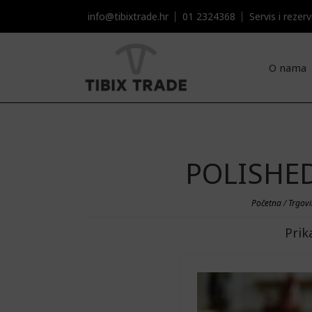
info@tibixtrade.hr
01 2324368
Servis i rezervni
O nama
POLISHED
Početna
/
Trgov
Prik