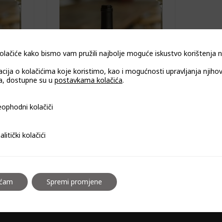
olačiće kako bismo vam pružili najbolje moguće iskustvo korištenja
acija o kolačićima koje koristimo, kao i mogućnosti upravljanja njiho
, dostupne su u
postavkama kolačića
.
Crowns
Kaelo Plus Flush Crowns
KAE-C12 CRO
i kolačiči
ophodni kolačiči
i kolačići
alitički kolačići
aćam
Spremi promjene