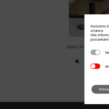
Koristimo k
stranice.
Više inform
postavkama
Kaelo Plus Curwed 
KAE-C12
Neophodn
Ne
Analitičk
An
Prihv