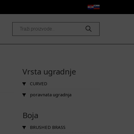
Products
search
Vrsta ugradnje
CURVED
poravnata ugradnja
Boja
BRUSHED BRASS