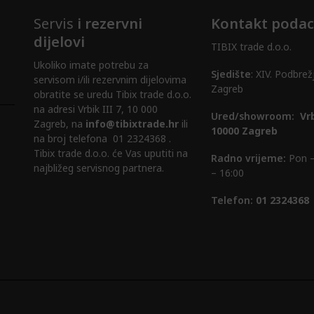
Servis
i rezervni
Kontakt podac
dijelovi
TIBIX trade d.o.o.
Ukoliko imate potrebu za
Sjedište
: XIV. Podbrež
servisom i/ili rezervnim dijelovima
Zagreb
obratite se uredu Tibix trade d.o.o.
na adresi Vrbik III 7, 10 000
Ured/showroom:
Vrb
Zagreb, na
info@tibixtrade.hr
ili
10000 Zagreb
na broj telefona 01 2324368 .
Tibix trade d.o.o. će Vas uputiti na
Radno vrijeme:
Pon –
najbližeg servisnog partnera.
– 16:00
Telefon:
01 2324368