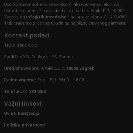
Ukoliko imate potrebu za servisom i/ili rezervnim dijelovima
obratite se uredu Tibix trade d.o.o. na adresi Vrbik III 7, 10 000
Zagreb, na
info@tibixtrade.hr
ili na broj telefona 01 2324368 .
Tibix trade d.o.o. će Vas uputiti na najbližeg servisnog partnera.
Kontakt podaci
TIBIX trade d.o.o.
Sjedište
: XIV. Podbrežje 23, Zagreb
Ured/showroom:
Vrbik III 7, 10000 Zagreb
Radno vrijeme:
Pon – Pet: 08:00 – 16:00
Telefon:
01 2324368
Važni linkovi
Uvjeti korištenja
Politika privatnosti