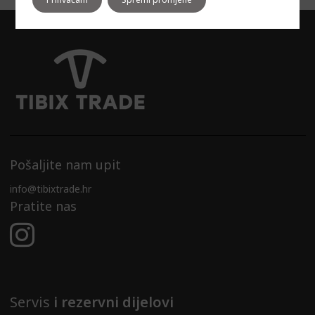
Pošaljite nam upit
info@tibixtrade.hr
Pratite nas
Servis
i rezervni dijelovi