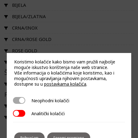
BIJELA
BIJELA/ZLATNA
CRNA/INOX
CRNA/ROSE GOLD
ROSE GOLD
Silver
Koristimo kolačiće kako bismo vam pružili najbolje
moguće iskustvo korištenja naše web stranice.
Širina
Više informacija o kolačićima koje koristimo, kao i
mogućnosti upravljanja njihovim postavkama,
60
dostupne su u
postavkama kolačića
.
Filtriraj prema linija
Neophodni kolačiči
Neophodni kolačiči
ECLIPSE
Analitički kolačići
Analitički kolačići
SIMPLE
Prihvaćam
Spremi promjene