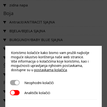
zidna napa
Boja
Antracit/ANTRACIT SJAJNA
BIJELA/BIJELA SJAJNA
BURGUNDY/BABY BLUE SJAJNA
CASHMERE/CASHMERE SJAJNA
Koristimo kolačiće kako bismo vam pružili najbolje
moguće iskustvo korištenja naše web stranice.
CRNA/CRNA SJAJNA
Više informacija o kolačićima koje koristimo, kao i
Širina
mogućnosti upravljanja njihovim postavkama,
dostupne su u
postavkama kolačića
.
⌀38
Filtriraj prema linija
Neophodni kolačiči
Neophodni kolačiči
FLUO
Analitički kolačići
Analitički kolačići
FLUO W