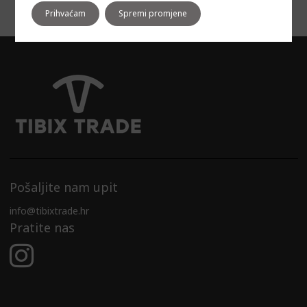
Prihvaćam
Spremi promjene
Pošaljite nam upit
info@tibixtrade.hr
Pratite nas