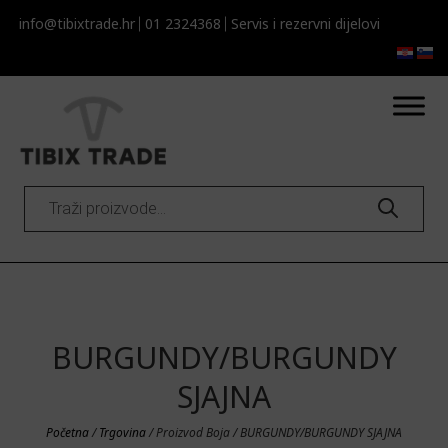
info@tibixtrade.hr
01 2324368
Servis i rezervni dijelovi​​
Products
search
BURGUNDY/BURGUNDY
SJAJNA
Početna
/
Trgovina
/ Proizvod Boja / BURGUNDY/BURGUNDY SJAJNA