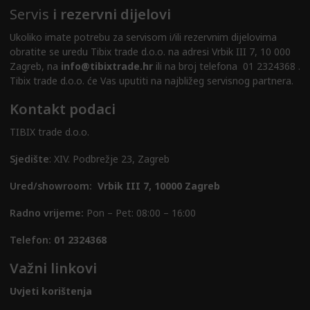
Servis
i rezervni dijelovi
Ukoliko imate potrebu za servisom i/ili rezervnim dijelovima
obratite se uredu Tibix trade d.o.o. na adresi Vrbik III 7, 10 000
Zagreb, na
info@tibixtrade.hr
ili na broj telefona 01 2324368 .
Tibix trade d.o.o. će Vas uputiti na najbližeg servisnog partnera.
Kontakt podaci
TIBIX trade d.o.o.
Sjedište
: XIV. Podbrežje 23, Zagreb
Ured/showroom:
Vrbik III 7, 10000 Zagreb
Radno vrijeme:
Pon – Pet: 08:00 – 16:00
Telefon:
01 2324368
Važni linkovi
Uvjeti korištenja