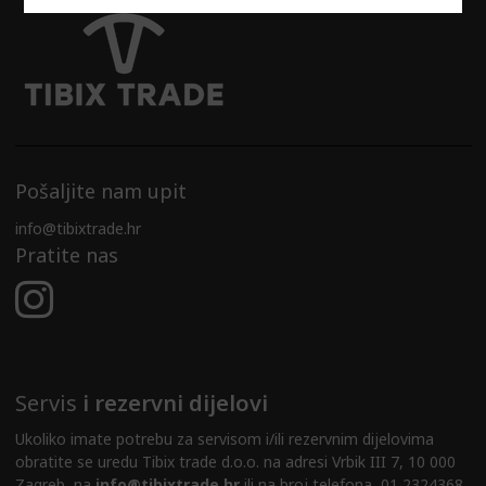
Pošaljite nam upit
info@tibixtrade.hr
Pratite nas
Servis
i rezervni dijelovi
Ukoliko imate potrebu za servisom i/ili rezervnim dijelovima
obratite se uredu Tibix trade d.o.o. na adresi Vrbik III 7, 10 000
Zagreb, na
info@tibixtrade.hr
ili na broj telefona 01 2324368 .