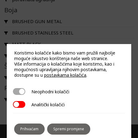
Boja
BRUSHED GUN METAL
BRUSHED STAINLESS STEEL
MATT BLACK
Koristimo kolačiće kako bismo vam pružili najbolje
POLISHED STAINLESS STEEL
moguće iskustvo korištenja naše web stranice.
Više informacija o kolačićima koje koristimo, kao i
Širina
mogućnosti upravljanja njihovim postavkama,
dostupne su u
postavkama kolačića
.
15
Filtriraj prema linija
Neophodni kolačiči
Neophodni kolačiči
KAELO PLUS
Analitički kolačići
Analitički kolačići
Prihvaćam
Spremi promjene