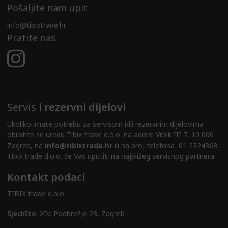
Pošaljite nam upit
info@tibixtrade.hr
Pratite nas
Servis
i rezervni dijelovi
Ukoliko imate potrebu za servisom i/ili rezervnim dijelovima
obratite se uredu Tibix trade d.o.o. na adresi Vrbik III 7, 10 000
Zagreb, na
info@tibixtrade.hr
ili na broj telefona 01 2324368 .
Tibix trade d.o.o. će Vas uputiti na najbližeg servisnog partnera.
Kontakt podaci
TIBIX trade d.o.o.
Sjedište
: XIV. Podbrežje 23, Zagreb