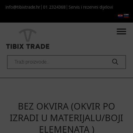
info@tibixtrade.hr
01 2324368
Servis i rezervni dijelovi​​
Products
search
BEZ OKVIRA (OKVIR PO
IZRADI U MATERIJALU/BOJI
ELEMENATA )