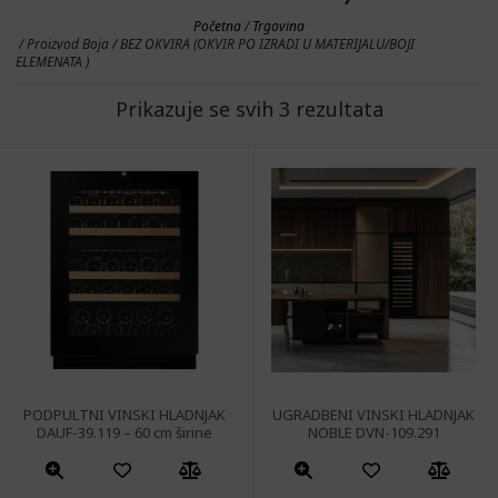
Početna
/
Trgovina
/ Proizvod Boja / BEZ OKVIRA (OKVIR PO IZRADI U MATERIJALU/BOJI
ELEMENATA )
Prikazuje se svih 3 rezultata
PODPULTNI VINSKI HLADNJAK
UGRADBENI VINSKI HLADNJAK
DAUF-39.119 – 60 cm širine
NOBLE DVN-109.291
Ovaj
Ovaj
proizvod
proizvod