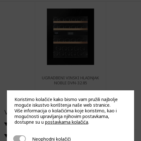
ima
ima
više
više
varijanti.
varijanti.
Opcije
Opcije
se
se
mogu
mogu
odabrati
odabrati
na
na
stranici
stranici
UGRADBENI VINSKI HLADNJAK
NOBLE DVN-32.85
proizvoda
proizvoda
Ovaj
Koristimo kolačiće kako bismo vam pružili najbolje
proizvod
moguće iskustvo korištenja naše web stranice.
ima
Više informacija o kolačićima koje koristimo, kao i
Vrsta ugradnje
mogućnosti upravljanja njihovim postavkama,
više
dostupne su u
postavkama kolačića
.
PODPULTNI
varijanti.
Opcije
UGRADBENI - ne treba cokl
Neophodni kolačiči
Neophodni kolačiči